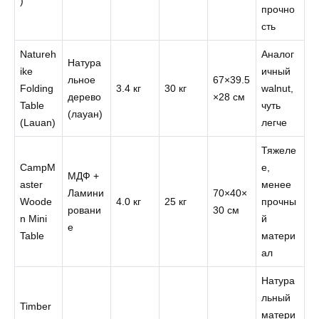
)
прочно
сть
Natureh
Аналог
Натура
ike
ичный
льное
67×39.5
Folding
3.4 кг
30 кг
walnut,
дерево
×28 см
Table
чуть
(лауан)
(Lauan)
легче
Тяжеле
CampM
е,
МДФ +
aster
менее
Ламини
70×40×
Woode
4.0 кг
25 кг
прочны
ровани
30 см
n Mini
й
е
Table
матери
ал
Натура
льный
Timber
матери