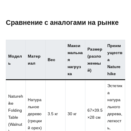
Сравнение с аналогами на рынке
Макси
Преим
Размер
мальна
уществ
Модел
Матер
(разло
Вес
я
а
ь
иал
женны
нагруз
Nature
й)
ка
hike
Эстетик
а
Natureh
Натура
натура
ike
льное
льного
Folding
67×39.5
дерево
3.5 кг
30 кг
дерева,
Table
×28 см
(грецки
легкост
(Walnut
й орех)
ь,