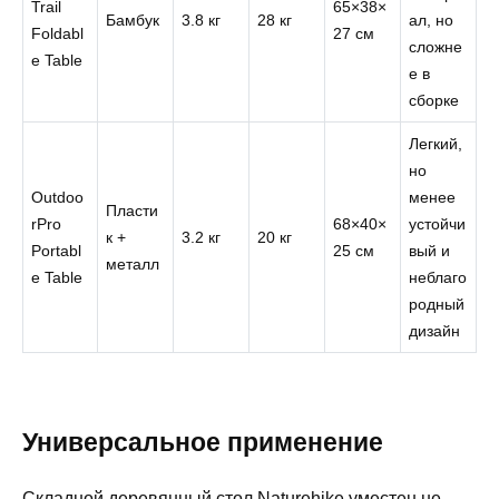
Trail
65×38×
Бамбук
3.8 кг
28 кг
ал, но
Foldabl
27 см
сложне
e Table
е в
сборке
Легкий,
но
Outdoo
менее
Пласти
rPro
68×40×
устойчи
к +
3.2 кг
20 кг
Portabl
25 см
вый и
металл
e Table
неблаго
родный
дизайн
Универсальное применение
Складной деревянный стол Naturehike уместен не