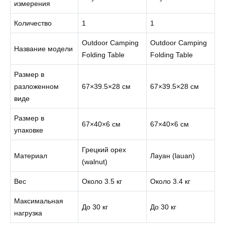
измерения
Количество
1
1
Outdoor Camping
Outdoor Camping
Название модели
Folding Table
Folding Table
Размер в
разложенном
67×39.5×28 см
67×39.5×28 см
виде
Размер в
67×40×6 см
67×40×6 см
упаковке
Грецкий орех
Материал
Лауан (lauan)
(walnut)
Вес
Около 3.5 кг
Около 3.4 кг
Максимальная
До 30 кг
До 30 кг
нагрузка