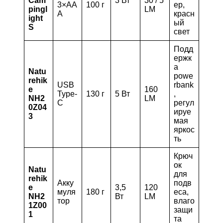
Cam
3 Вт
30 / 5
3×AA
100 г
ер,
pingl
LM
A
красн
ight
ый
S
свет
Подд
ержк
а
Natu
powe
rehik
USB
rbank
e
160
Type-
130 г
5 Вт
,
NH2
LM
C
регул
0Z04
ируе
3
мая
яркос
ть
Крюч
ок
Natu
для
rehik
Акку
подв
e
3,5
120
муля
180 г
еса,
NH2
Вт
LM
тор
влаго
1Z00
защи
1
та