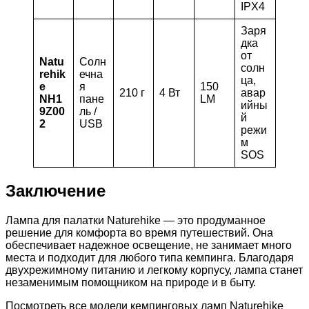
IPX4
Заря
дка
от
Natu
Солн
солн
rehik
ечна
ца,
e
я
150
210 г
4 Вт
авар
NH1
пане
LM
ийны
9Z00
ль /
й
2
USB
режи
м
SOS
Заключение
Лампа для палатки Naturehike — это продуманное
решение для комфорта во время путешествий. Она
обеспечивает надежное освещение, не занимает много
места и подходит для любого типа кемпинга. Благодаря
двухрежимному питанию и легкому корпусу, лампа станет
незаменимым помощником на природе и в быту.
Посмотреть все модели кемпинговых ламп Naturehike