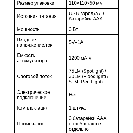
Размер упаковки
110×110×50 мм
USB-зарядка / 3
Источник питания
батарейки AAA
Мощность
3 Вт
Входное
5V–1A
напряжение/ток
Емкость
1200 мА·ч
аккумулятора
75LM (Spotlight) /
Световой поток
30LM (Floodlight) /
5LM (Red Light)
Электрическое
Нет
подключение
Комплектация
1 штука
3 батарейки AAA
Примечание
приобретаются
отдельно