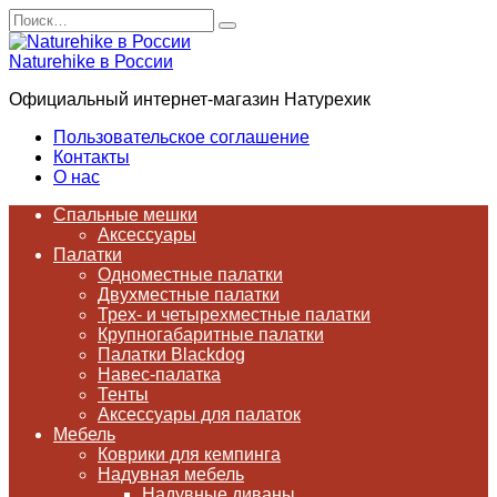
Перейти
Search
к
for:
содержанию
Naturehike в России
Официальный интернет-магазин Натурехик
Пользовательское соглашение
Контакты
О нас
Спальные мешки
Аксессуары
Палатки
Одноместные палатки
Двухместные палатки
Трех- и четырехместные палатки
Крупногабаритные палатки
Палатки Blackdog
Навес-палатка
Тенты
Аксессуары для палаток
Мебель
Коврики для кемпинга
Надувная мебель
Надувные диваны