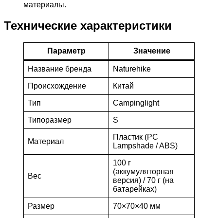
материалы.
Технические характеристики
Параметр
Значение
Название бренда
Naturehike
Происхождение
Китай
Тип
Campinglight
Типоразмер
S
Пластик (PC
Материал
Lampshade / ABS)
100 г
(аккумуляторная
Вес
версия) / 70 г (на
батарейках)
Размер
70×70×40 мм