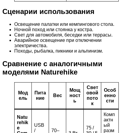
Сценарии использования
Освещение палатки или кемпингового стола.
Ночной поход или стоянка у костра.
Свет для автомобиля, беседки или террасы.
Аварийное освещение при отключении
электричества.
Походы, рыбалка, пикники и альпинизм.
Сравнение с аналогичными
моделями Naturehike
Свет
Мощ
Особ
Мод
Пита
овой
Вес
ност
енно
ель
ние
пото
ь
сти
к
Комп
Natu
актн
rehik
USB
ый
e
75 /
/
70–
разм