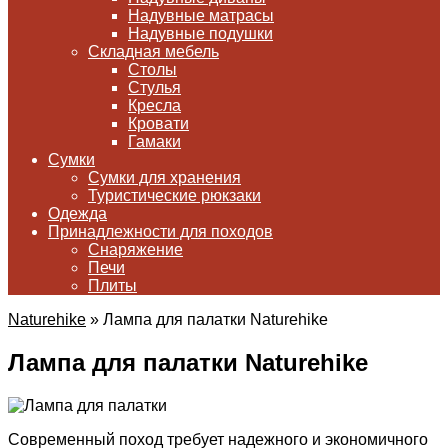
Надувные матрасы
Надувные подушки
Складная мебель
Столы
Стулья
Кресла
Кровати
Гамаки
Сумки
Сумки для хранения
Туристические рюкзаки
Одежда
Принадлежности для походов
Снаряжение
Печи
Плиты
Naturehike
»
Лампа для палатки Naturehike
Лампа для палатки Naturehike
Современный поход требует надежного и экономичного