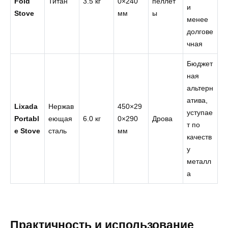
Fold
Титан
3.5 кг
0×240
пеллет
и
Stove
мм
ы
менее
долгове
чная
Бюджет
ная
альтерн
атива,
Lixada
Нержав
450×29
уступае
Portabl
еющая
6.0 кг
0×290
Дрова
т по
e Stove
сталь
мм
качеств
у
металл
а
Практичность и использование