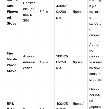
Nature
констру
Нержав
hike
430×27
кция,
еющая
Firewo
5.9 кг
0×280
Дрова
высоко
сталь
od
мм
е
304
Stove
качеств
о
сборки
Легче,
но
Fire
Алюми
380×26
менее
Maple
ниевый
4.2 кг
0×250
Дрова
устойчи
Wood
сплав
мм
ва при
Stove
сильно
м ветре
Очень
лёгкая,
но
BRS
400×25
Дрова/
дороже