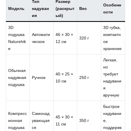
Тип
Размер
Особенн
Модель
надуван
(раскрыт
Вес
ости
ия
ый)
3D
3D губка,
подушка
Автомати
46 × 30 ×
компактн
320 г
Naturehik
ческое
12 см
ое
e
хранение
Легкая,
но
Обычная
40 × 25 ×
требует
надувная
Ручное
250 г
10 см
надувани
подушка
я
вручную
Быстрое
Компресс
Самонад
надувани
45 × 30 ×
ионная
увающая
350 г
е,
11 см
подушка
ся
поддержк